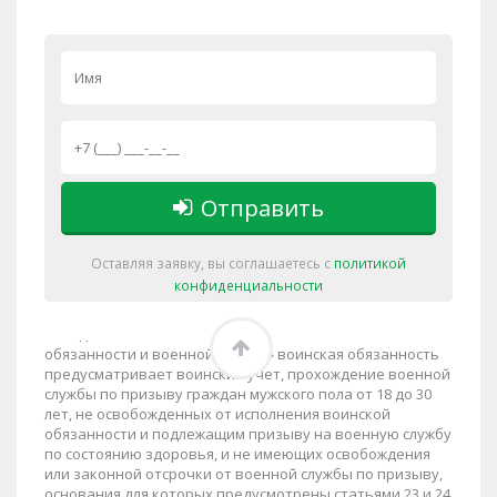
Юридическая практика и кейсы
Филиалы
🏠
›
Елец
›
© «
Помощь призывникам - военный билет законно
»
2013-2026.
г. Елец
,
ул. Орджоникидзе, д. 6
, тел.:
8-
Отправить
800-600-31-57
Важно! Решение об освобождении, призыве на военную
Оставляя заявку, вы соглашаетесь с
политикой
службу или предоставлении отсрочки от исполнения
конфиденциальности
воинской обязанности принимается исключительно
призывной комиссией. Ни одна другая организация не
обладает такими полномочиями. Законом «О воинской
обязанности и военной службе» воинская обязанность
предусматривает воинский учет, прохождение военной
службы по призыву граждан мужского пола от 18 до 30
лет, не освобожденных от исполнения воинской
обязанности и подлежащим призыву на военную службу
по состоянию здоровья, и не имеющих освобождения
или законной отсрочки от военной службы по призыву,
основания для которых предусмотрены статьями 23 и 24