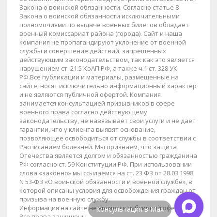
Закона о воинской обязанности. Согласно статье 8
Закона о воинской обязанности исключительными
полномочиями по выдаче военных билетов обладает
военный комиссариат района (города). Сайт и наша
компания не пропагандируют уклонение от военной
службы и совершение действий, запрещенных
действующим законодательством, так как это является
нарушением ст. 21.5 КоАП РФ, а также ч.1 ст. 328 УК
РФ.Все публикации и материалы, размещенные на
сайте, носят исключительно информационный характер
и не являются публичной офертой. Компания
занимается консультацией призывников в сфере
военного права согласно действующему
законодательству, не навязывает свои услуги и не дает
гарантии, что у клиента выявят основание,
позволяющее освободиться от службы в соответствии с
Расписанием болезней. Мы признаем, что защита
Отечества является долгом и обязанностью гражданина
РФ согласно ст. 59 Конституции РФ. При использовании
слова «законно» мы ссылаемся на ст. 23 ФЗ от 28.03.1998
N 53-ФЗ «О воинской обязанности и военной службе», в
которой описаны условия для освобождения граждан от
призыва на военную службу.
Информация на сайте не является публичной офертой.
Консультация в Max
Все права защищены.