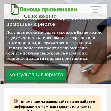
Навигаци
8-800-600-31-57
Военный билет в Ельце законно с
помощью юристов
Получить военный билет законно в Ельце можно
через медицинские основания, отсрочки или
иные причины, предусмотренные законом.
Юристы помогают пройти медкомиссию,
собрать документы, оспорить категорию
годности и защитить права призывника.
Внимание! На нашем сайте вы не найдете
информацию о том, как сделать или купить