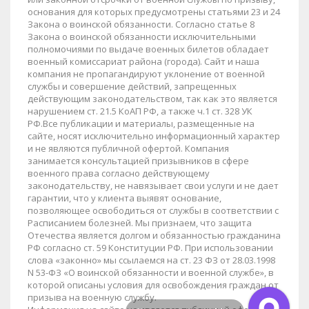
основания для которых предусмотрены статьями 23 и 24
Закона о воинской обязанности. Согласно статье 8
Закона о воинской обязанности исключительными
полномочиями по выдаче военных билетов обладает
военный комиссариат района (города). Сайт и наша
компания не пропагандируют уклонение от военной
службы и совершение действий, запрещенных
действующим законодательством, так как это является
нарушением ст. 21.5 КоАП РФ, а также ч.1 ст. 328 УК
РФ.Все публикации и материалы, размещенные на
сайте, носят исключительно информационный характер
и не являются публичной офертой. Компания
занимается консультацией призывников в сфере
военного права согласно действующему
законодательству, не навязывает свои услуги и не дает
гарантии, что у клиента выявят основание,
позволяющее освободиться от службы в соответствии с
Расписанием болезней. Мы признаем, что защита
Отечества является долгом и обязанностью гражданина
РФ согласно ст. 59 Конституции РФ. При использовании
слова «законно» мы ссылаемся на ст. 23 ФЗ от 28.03.1998
N 53-ФЗ «О воинской обязанности и военной службе», в
которой описаны условия для освобождения граждан от
призыва на военную службу.