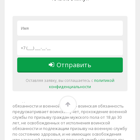
Статьи
Юридическая практика и кейсы
Филиалы
🏠
›
Жигулевск
›
© «
Помощь призывникам - военный билет законно
»
2013-2026.
г. Жигулевск
,
ул. Ленина, д. 7
, тел.:
8-800-
Отправить
600-31-57
Важно! Решение об освобождении, призыве на военную
Оставляя заявку, вы соглашаетесь с
политикой
службу или предоставлении отсрочки от исполнения
конфиденциальности
воинской обязанности принимается исключительно
призывной комиссией. Ни одна другая организация не
обладает такими полномочиями. Законом «О воинской
обязанности и военной службе» воинская обязанность
предусматривает воинский учет, прохождение военной
службы по призыву граждан мужского пола от 18 до 30
лет, не освобожденных от исполнения воинской
обязанности и подлежащим призыву на военную службу
по состоянию здоровья, и не имеющих освобождения
или законной отсрочки от военной службы по призыву,