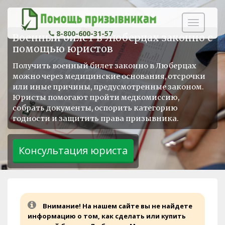
Навигаци
8-800-600-31-57
Военный билет в Люберцах законно с
помощью юристов
Получить военный билет законно в Люберцах
можно через медицинские основания, отсрочки
или иные причины, предусмотренные законом.
Юристы помогают пройти медкомиссию,
собрать документы, оспорить категорию
годности и защитить права призывника.
Внимание! На нашем сайте вы не найдете
информацию о том, как сделать или купить