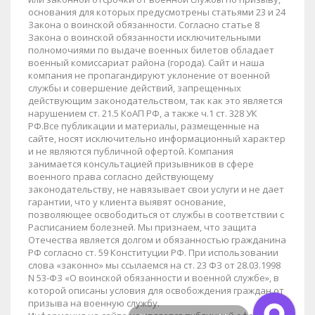
основания для которых предусмотрены статьями 23 и 24
Закона о воинской обязанности. Согласно статье 8
Закона о воинской обязанности исключительными
полномочиями по выдаче военных билетов обладает
военный комиссариат района (города). Сайт и наша
компания не пропагандируют уклонение от военной
службы и совершение действий, запрещенных
действующим законодательством, так как это является
нарушением ст. 21.5 КоАП РФ, а также ч.1 ст. 328 УК
РФ.Все публикации и материалы, размещенные на
сайте, носят исключительно информационный характер
и не являются публичной офертой. Компания
занимается консультацией призывников в сфере
военного права согласно действующему
законодательству, не навязывает свои услуги и не дает
гарантии, что у клиента выявят основание,
позволяющее освободиться от службы в соответствии с
Расписанием болезней. Мы признаем, что защита
Отечества является долгом и обязанностью гражданина
РФ согласно ст. 59 Конституции РФ. При использовании
слова «законно» мы ссылаемся на ст. 23 ФЗ от 28.03.1998
N 53-ФЗ «О воинской обязанности и военной службе», в
которой описаны условия для освобождения граждан от
призыва на военную службу.