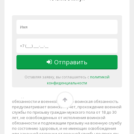
Статьи
Юридическая практика и кейсы
Филиалы
🏠
›
Люберцы
›
© «
Помощь призывникам - военный билет законно
»
2013-2026.
г. Люберцы
,
Октябрьский пр-т, д. 125
,
Отправить
тел.:
8-800-600-31-57
Важно! Решение об освобождении, призыве на военную
Оставляя заявку, вы соглашаетесь с
политикой
службу или предоставлении отсрочки от исполнения
конфиденциальности
воинской обязанности принимается исключительно
призывной комиссией. Ни одна другая организация не
обладает такими полномочиями. Законом «О воинской
обязанности и военной службе» воинская обязанность
предусматривает воинский учет, прохождение военной
службы по призыву граждан мужского пола от 18 до 30
лет, не освобожденных от исполнения воинской
обязанности и подлежащим призыву на военную службу
по состоянию здоровья, и не имеющих освобождения
или законной отсрочки от военной службы по призыву,